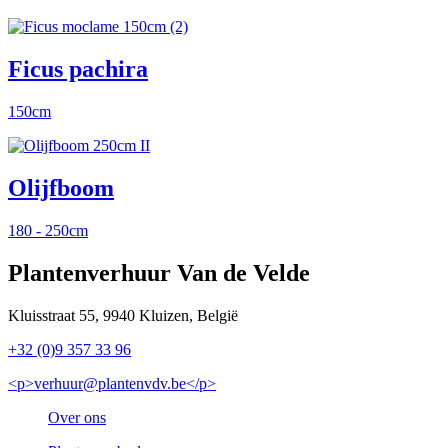
Ficus pachira
150cm
Olijfboom
180 - 250cm
Plantenverhuur Van de Velde
Kluisstraat 55, 9940 Kluizen, België
+32 (0)9 357 33 96
<p>verhuur@plantenvdv.be</p>
Over ons